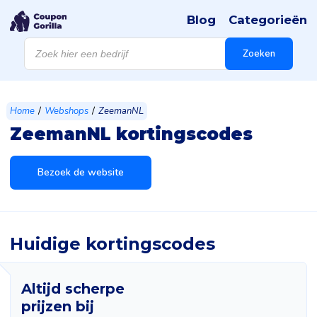
Blog
Categorieën
Products
search
Zoeken
/
/
Home
Webshops
ZeemanNL
ZeemanNL kortingscodes
Bezoek de website
Huidige kortingscodes
Altijd scherpe
prijzen bij