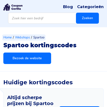
Blog
Categorieën
Products
search
Zoeken
/
/
Home
Webshops
Spartoo
Spartoo kortingscodes
Bezoek de website
Huidige kortingscodes
Altijd scherpe
prijzen bij Spartoo