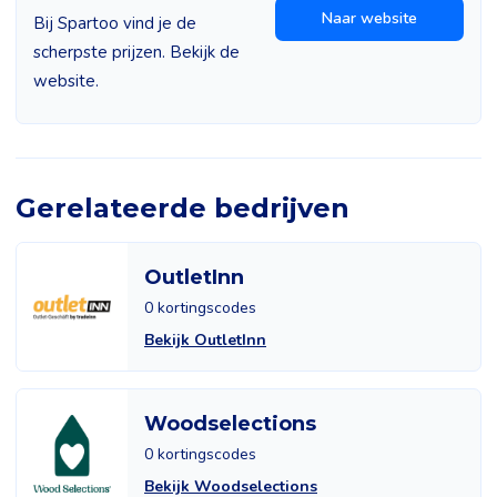
Naar website
Bij Spartoo vind je de
scherpste prijzen. Bekijk de
website.
Gerelateerde bedrijven
OutletInn
0 kortingscodes
Bekijk OutletInn
Woodselections
0 kortingscodes
Bekijk Woodselections