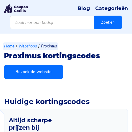
Blog
Categorieën
Products
search
Zoeken
/
/
Home
Webshops
Proximus
Proximus kortingscodes
Bezoek de website
Huidige kortingscodes
Altijd scherpe
prijzen bij