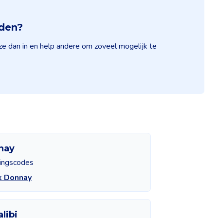
nden?
ze dan in en help andere om zoveel mogelijk te
nay
tingscodes
k Donnay
libi