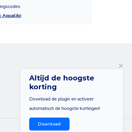
tingscodes
k Aqualibi
Over ons
Altijd de hoogste
Contact
korting
Download de plugin en activeer
automatisch de hoogste kortingen!
Download
Sitemap
Disclaimer
Privacy policy