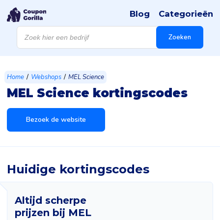
Blog
Categorieën
Products
search
Zoeken
/
/
Home
Webshops
MEL Science
MEL Science kortingscodes
Bezoek de website
Huidige kortingscodes
Altijd scherpe
prijzen bij MEL