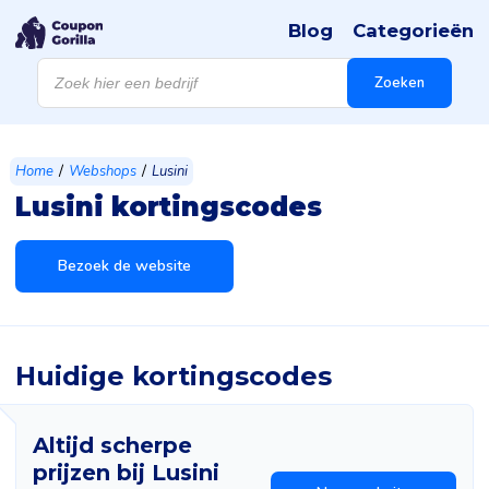
Blog
Categorieën
Products
search
Zoeken
/
/
Home
Webshops
Lusini
Lusini kortingscodes
Bezoek de website
Huidige kortingscodes
Altijd scherpe
prijzen bij Lusini