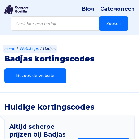
Blog
Categorieën
Products
search
Zoeken
/
/
Home
Webshops
Badjas
Badjas kortingscodes
Bezoek de website
Huidige kortingscodes
Altijd scherpe
prijzen bij Badjas