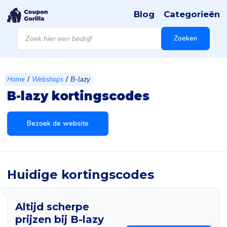
Blog
Categorieën
Products
search
Zoeken
/
/
Home
Webshops
B-lazy
B-lazy kortingscodes
Bezoek de website
Huidige kortingscodes
Altijd scherpe
prijzen bij B-lazy